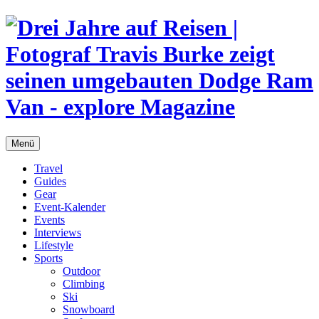
Menü
Travel
Guides
Gear
Event-Kalender
Events
Interviews
Lifestyle
Sports
Outdoor
Climbing
Ski
Snowboard