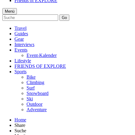
Friends of EXPLORE
Menü
Go
Travel
Guides
Gear
Interviews
Events
Event-Kalender
Lifestyle
FRIENDS OF EXPLORE
Sports
Bike
Climbing
Surf
Snowboard
Ski
Outdoor
Adventure
Home
Share
Suche