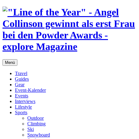
Menü
Travel
Guides
Gear
Event-Kalender
Events
Interviews
Lifestyle
Sports
Outdoor
Climbing
Ski
Snowboard