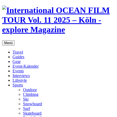
Menü
Travel
Guides
Gear
Event-Kalender
Events
Interviews
Lifestyle
Sports
Outdoor
Climbing
Ski
Snowboard
Surf
Skateboard