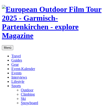
Menü
Travel
Guides
Gear
Event-Kalender
Events
Interviews
Lifestyle
Sports
Outdoor
Climbing
Ski
Snowboard