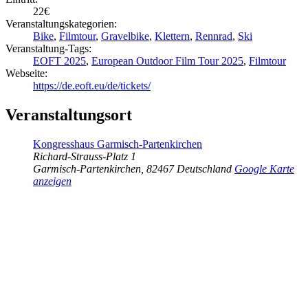
22€
Veranstaltungskategorien:
Bike
,
Filmtour
,
Gravelbike
,
Klettern
,
Rennrad
,
Ski
Veranstaltung-Tags:
EOFT 2025
,
European Outdoor Film Tour 2025
,
Filmtour
Webseite:
https://de.eoft.eu/de/tickets/
Veranstaltungsort
Kongresshaus Garmisch-Partenkirchen
Richard-Strauss-Platz 1
Garmisch-Partenkirchen
,
82467
Deutschland
Google Karte
anzeigen