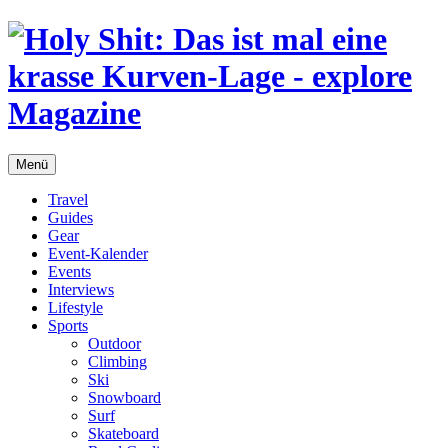
Menü
Travel
Guides
Gear
Event-Kalender
Events
Interviews
Lifestyle
Sports
Outdoor
Climbing
Ski
Snowboard
Surf
Skateboard